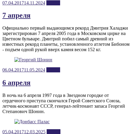
Posted
07.04.2017
14.11.2024
апрель
on
7 апреля
Официально первый выдающимся рекорд Дмитрия Халаджи
зарегистрирован 7 апреля 2005 года в Московском цирке на
Цветном бульваре. Дмитрий побил самый древний из
известных рекорд планеты, установленного атлетом Бибоном
- подъем одной рукой вверх камня весом 152 кг.
Posted
06.04.2017
11.05.2024
апрель
on
6 апреля
В ночь на 6 апреля 1997 года в Звездном городке от
сердечного приступа скончался Герой Советского Союза,
летчик-космонавт СССР, генерал-лейтенант запаса Георгий
Степанович Шонин.
Posted
05.04.2017
12.03.2025
апрель