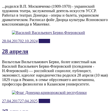
...родился В.П. Московченко (1909-1970) - украинский
художник театра, заслуженный деятель искусств УССР.
Работал в театрах Донецка - оперы и балета, украинском
драматическом. Расписал фойе Дворца культуры Ясиновского
коксохимзавода в Макеевке.
Posted
28.04.2017
02.10.2024
апрель
on
28 апреля
Вильгельм Вильгельмович Берви, более известный как
Василий Васильевич Берви-Флеровский (псевдоним -
Н.Флеровский) — российский социолог, публицист,
экономист, идеолог народничества родился 28 апреля (10 мая)
1829 года в Рязани, в семье обрусевшего англичанина,
профессора физиологии в Казанском университете.
Posted
27.04.2017
27.04.2025
апрель
on