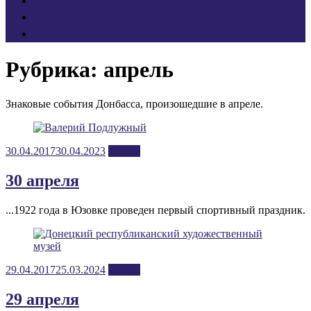
октябрь
ноябрь
декабрь
Рубрика:
апрель
Знаковые события Донбасса, произошедшие в апреле.
Posted
30.04.2017
30.04.2023
апрель
on
30 апреля
...1922 года в Юзовке проведен первый спортивный праздник.
Posted
29.04.2017
25.03.2024
апрель
on
29 апреля