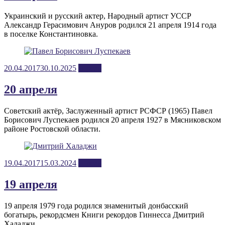
Украинский и русский актер, Народный артист УССР
Александр Герасимович Ануров родился 21 апреля 1914 года
в поселке Константиновка.
Posted
20.04.2017
30.10.2025
апрель
on
20 апреля
Советский актёр, Заслуженный артист РСФСР (1965) Павел
Борисович Луспекаев родился 20 апреля 1927 в Мясниковском
районе Ростовской области.
Posted
19.04.2017
15.03.2024
апрель
on
19 апреля
19 апреля 1979 года родился знаменитый донбасский
богатырь, рекордсмен Книги рекордов Гиннесса Дмитрий
Халаджи.