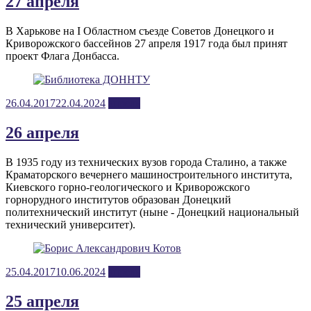
27 апреля
В Харькове на I Областном съезде Советов Донецкого и
Криворожского бассейнов 27 апреля 1917 года был принят
проект Флага Донбасса.
Posted
26.04.2017
22.04.2024
апрель
on
26 апреля
В 1935 году из технических вузов города Сталино, а также
Краматорского вечернего машиностроительного института,
Киевского горно-геологического и Криворожского
горнорудного институтов образован Донецкий
политехнический институт (ныне - Донецкий национальный
технический университет).
Posted
25.04.2017
10.06.2024
апрель
on
25 апреля