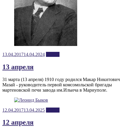
Posted
13.04.2017
14.04.2024
апрель
on
13 апреля
31 марта (13 апреля) 1910 году родился Макар Никитович
Мазай - руководитель первой комсомольской бригады
мартеновской печи завода им.Ильича в Мариуполе.
Posted
12.04.2017
13.04.2025
апрель
on
12 апреля