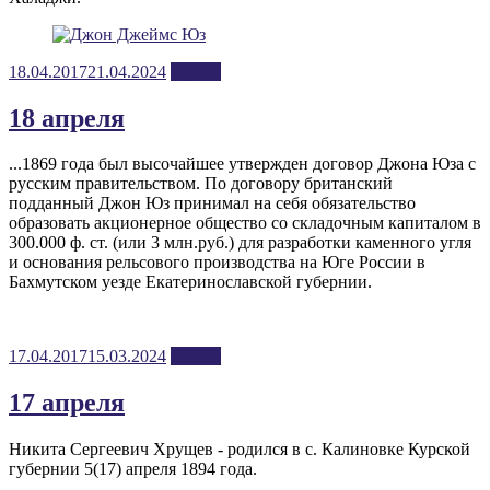
Posted
18.04.2017
21.04.2024
апрель
on
18 апреля
...1869 года был высочайшее утвержден договор Джона Юза с
русским правительством. По договору британский
подданный Джон Юз принимал на себя обязательство
образовать акционерное общество со складочным капиталом в
300.000 ф. ст. (или 3 млн.руб.) для разработки каменного угля
и основания рельсового производства на Юге России в
Бахмутском уезде Екатеринославской губернии.
Posted
17.04.2017
15.03.2024
апрель
on
17 апреля
Никита Сергеевич Хрущев - родился в с. Калиновке Курской
губернии 5(17) апреля 1894 года.