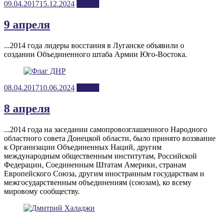
Posted
09.04.2017
15.12.2024
апрель
on
9 апреля
...2014 года лидеры восстания в Луганске объявили о
создании Объединенного штаба Армии Юго-Востока.
Posted
08.04.2017
10.06.2024
апрель
on
8 апреля
...2014 года на заседании самопровозглашенного Народного
областного совета Донецкой области, было принято воззвание
к Организации Объединенных Наций, другим
международным общественным институтам, Российской
Федерации, Соединенным Штатам Америки, странам
Европейского Союза, другим иностранным государствам и
межгосударственным объединениям (союзам), ко всему
мировому сообществу.