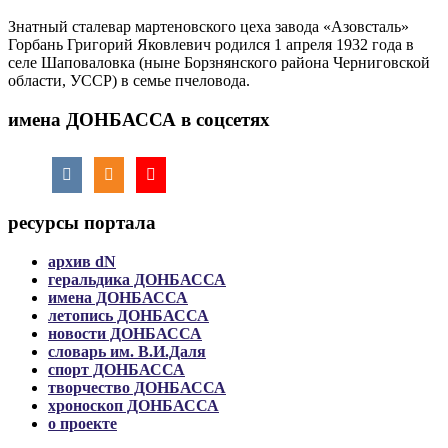
Знатный сталевар мартеновского цеха завода «Азовсталь»
Горбань Григорий Яковлевич родился 1 апреля 1932 года в
селе Шаповаловка (ныне Борзнянского района Черниговской
области, УССР) в семье пчеловода.
имена ДОНБАССА в соцсетях
ресурсы портала
архив dN
геральдика ДОНБАССА
имена ДОНБАССА
летопись ДОНБАССА
новости ДОНБАССА
словарь им. В.И.Даля
спорт ДОНБАССА
творчество ДОНБАССА
хроноскоп ДОНБАССА
о проекте