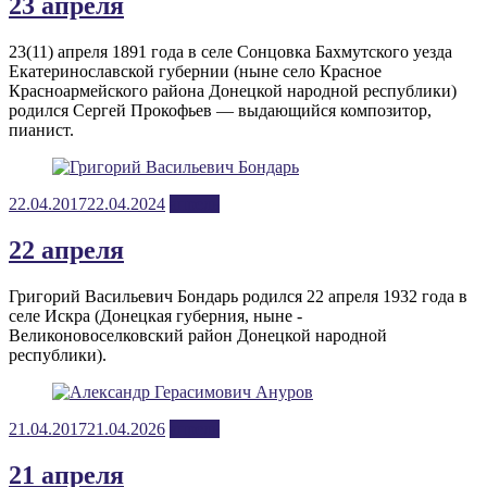
23 апреля
23(11) апреля 1891 года в селе Сонцовка Бахмутского уезда
Екатеринославской губернии (ныне село Красное
Красноармейского района Донецкой народной республики)
родился Сергей Прокофьев — выдающийся композитор,
пианист.
Posted
22.04.2017
22.04.2024
апрель
on
22 апреля
Григорий Васильевич Бондарь родился 22 апреля 1932 года в
селе Искра (Донецкая губерния, ныне -
Великоновоселковский район Донецкой народной
республики).
Posted
21.04.2017
21.04.2026
апрель
on
21 апреля