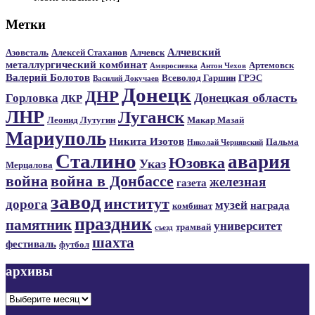
Метки
Алчевский
Азовсталь
Алексей Стаханов
Алчевск
металлургический комбинат
Артемовск
Амвросиевка
Антон Чехов
Валерий Болотов
Всеволод Гаршин
ГРЭС
Василий Докучаев
Донецк
ДНР
Донецкая область
Горловка
ДКР
ЛНР
Луганск
Леонид Лутугин
Макар Мазай
Мариуполь
Никита Изотов
Пальма
Николай Чернявский
Сталино
авария
Юзовка
Указ
Мерцалова
война
война в Донбассе
железная
газета
завод
институт
дорога
музей
награда
комбинат
праздник
памятник
университет
трамвай
съезд
шахта
фестиваль
футбол
архивы
архивы