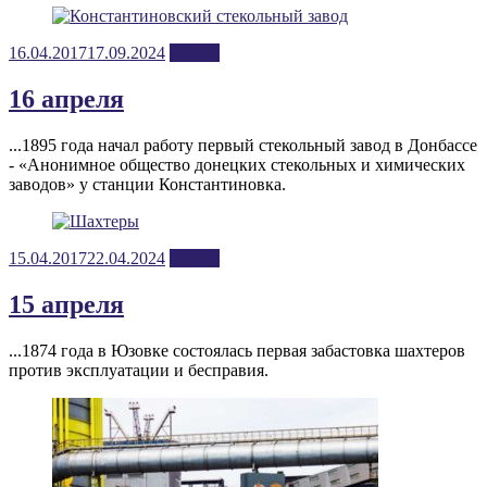
Posted
16.04.2017
17.09.2024
апрель
on
16 апреля
...1895 года начал работу первый стекольный завод в Донбассе
- «Анонимное общество донецких стекольных и химических
заводов» у станции Константиновка.
Posted
15.04.2017
22.04.2024
апрель
on
15 апреля
...1874 года в Юзовке состоялась первая забастовка шахтеров
против эксплуатации и бесправия.