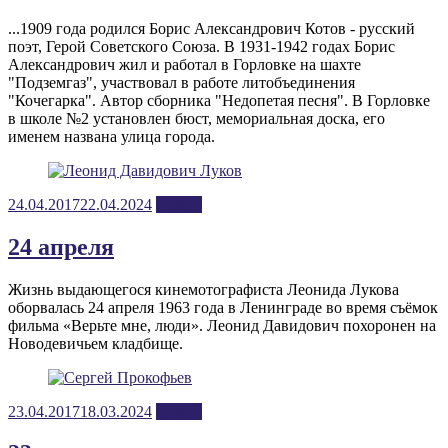
...1909 года родился Борис Александрович Котов - русский
поэт, Герой Советского Союза. В 1931-1942 годах Борис
Александрович жил и работал в Горловке на шахте
"Подземгаз", участвовал в работе литобъединения
"Кочегарка". Автор сборника "Недопетая песня". В Горловке
в школе №2 установлен бюст, мемориальная доска, его
именем названа улица города.
Posted
24.04.2017
22.04.2024
апрель
on
24 апреля
Жизнь выдающегося кинемотографиста Леонида Лукова
оборвалась 24 апреля 1963 года в Ленинграде во время съёмок
фильма «Верьте мне, люди». Леонид Давидович похоронен на
Новодевичьем кладбище.
Posted
23.04.2017
18.03.2024
апрель
on