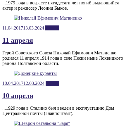
...1979 года в возрасте пятидесяти лет погиб выдающийся
актер и режиссер Леонид Быков.
Posted
11.04.2017
13.03.2024
апрель
on
11 апреля
Герой Советского Союза Николай Ефимович Матвиенко
родился 11 апреля 1914 года в селе Пески ныне Лохвицкого
района Полтавской области.
Posted
10.04.2017
12.03.2024
апрель
on
10 апреля
...1929 года в Сталино был введен в эксплуатацию Дом
Центральной почты (Главпочтамт).