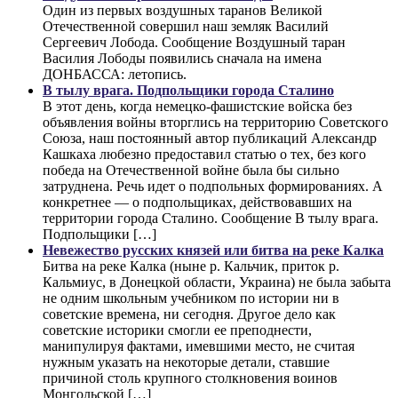
Один из первых воздушных таранов Великой
Отечественной совершил наш земляк Василий
Сергеевич Лобода. Сообщение Воздушный таран
Василия Лободы появились сначала на имена
ДОНБАССА: летопись.
В тылу врага. Подпольщики города Сталино
В этот день, когда немецко-фашистские войска без
объявления войны вторглись на территорию Советского
Союза, наш постоянный автор публикаций Александр
Кашкаха любезно предоставил статью о тех, без кого
победа на Отечественной войне была бы сильно
затруднена. Речь идет о подпольных формированиях. А
конкретнее — о подпольщиках, действовавших на
территории города Сталино. Сообщение В тылу врага.
Подпольщики […]
Невежество русских князей или битва на реке Калка
Битва на реке Калка (ныне р. Кальчик, приток р.
Кальмиус, в Донецкой области, Украина) не была забыта
не одним школьным учебником по истории ни в
советские времена, ни сегодня. Другое дело как
советские историки смогли ее преподнести,
манипулируя фактами, имевшими место, не считая
нужным указать на некоторые детали, ставшие
причиной столь крупного столкновения воинов
Монгольской […]