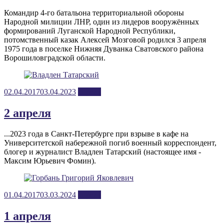
Командир 4-го батальона территориальной обороны
Народной милиции ЛНР, один из лидеров вооружённых
формирований Луганской Народной Республики,
потомственный казак Алексей Мозговой родился 3 апреля
1975 года в поселке Нижняя Дуванка Сватовского района
Ворошиловградской области.
Posted
02.04.2017
03.04.2023
апрель
on
2 апреля
...2023 года в Санкт-Петербурге при взрыве в кафе на
Университетской набережной погиб военный корреспондент,
блогер и журналист Владлен Татарский (настоящее имя -
Максим Юрьевич Фомин).
Posted
01.04.2017
03.03.2024
апрель
on
1 апреля